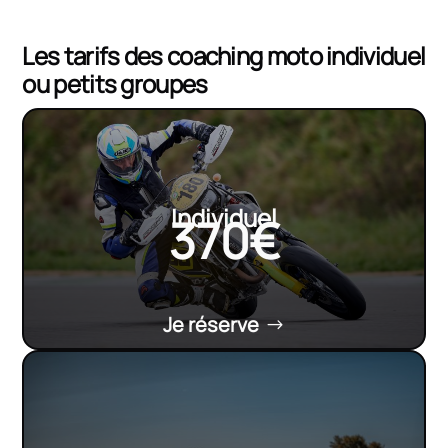
Les tarifs des coaching moto individuel
ou petits groupes
Individuel
370€
Je réserve