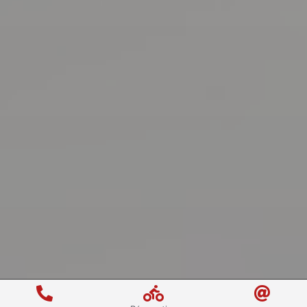


